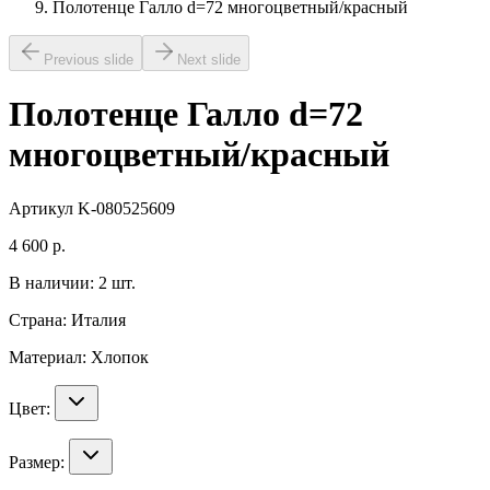
Полотенце Галло d=72 многоцветный/красный
Previous slide
Next slide
Полотенце Галло d=72
многоцветный/красный
Артикул
K-080525609
4 600
р.
В наличии:
2
шт.
Страна:
Италия
Материал:
Хлопок
Цвет:
Размер: