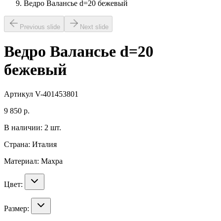
Ведро Валансье d=20 бежевый
Previous slide
Next slide
Ведро Валансье d=20
бежевый
Артикул
V-401453801
9 850
р.
В наличии:
2
шт.
Страна:
Италия
Материал:
Махра
Цвет:
Размер: