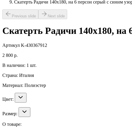
Скатерть Радичи 140х180, на 6 персон серый с синим узо
Previous slide
Next slide
Скатерть Радичи 140х180, на 
Артикул
K-430367912
2 800
р.
В наличии:
1
шт.
Страна:
Италия
Материал:
Полиэстер
Цвет:
Размер:
О товаре: