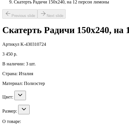
Скатерть Радичи 150х240, на 12 персон лимоны
Previous slide
Next slide
Скатерть Радичи 150х240, на
Артикул
K-430310724
3 450
р.
В наличии:
3
шт.
Страна:
Италия
Материал:
Полиэстер
Цвет:
Размер:
О товаре: